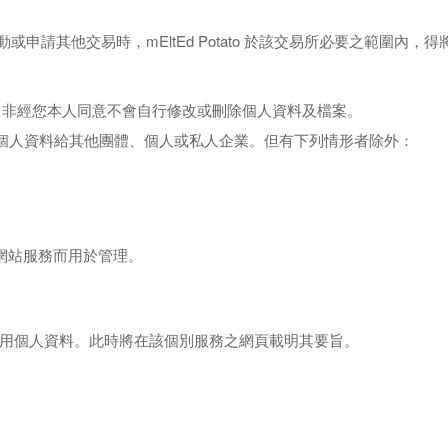
活動或申請其他交易時，mEltEd Potato 於該交易所必要之
範圍內，得
請人隱私，非經您本人同意不會自行修改或刪除個人資料及檔案。
個人資料給其他團體、個人或私人企業。但有下列情
形者除外：
網站服務而用於管理
。
用個人資料。此時將在該個別服務之網頁載
明其要旨。