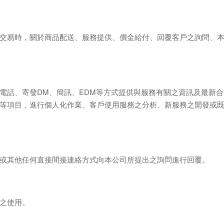
交易時，關於商品配送、服務提供、價金給
付、回覆客戶之詢問、
電話、寄發DM、簡訊、EDM等方式提供與
服務有關之資訊及最新合
等項目，進行個人化作業、客戶使用服務之分析、新服務之開
發或
或其他任何直接間接連絡方式向本公司所提
出之詢問進行回覆
。
之使用
。