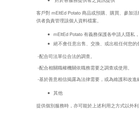
客戶對 mEltEd Potato 商品或預購、購買、參加
供者負責管理該個人資料檔案
。
mEltEd Potato 有義務保護各申
絕不會任意出售、交換、或出租任何您的
-配合司法單位合法的調查。
-配合相關職權機關依職務需要之調查或使用。
-基於善意相信揭露為法律需要，或為維護和改進
其他
提供個別服務時，亦可能於上述利用之方式以外利